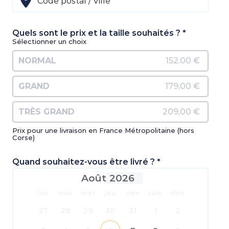
Quels sont le prix et la taille souhaités ? *
Sélectionner un choix
NORMAL
152,00 €
GRAND
179,00 €
TRÈS GRAND
209,00 €
Prix pour une livraison en France Métropolitaine (hors
Corse)
Quand souhaitez-vous être livré ? *
Août
lun
mar
mer
jeu
ven
sam
dim
27
28
29
30
31
1
2