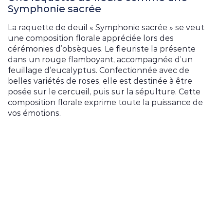
Symphonie sacrée
La raquette de deuil « Symphonie sacrée » se veut
une composition florale appréciée lors des
cérémonies d’obsèques. Le fleuriste la présente
dans un rouge flamboyant, accompagnée d’un
feuillage d’eucalyptus. Confectionnée avec de
belles variétés de roses, elle est destinée à être
posée sur le cercueil, puis sur la sépulture. Cette
composition florale exprime toute la puissance de
vos émotions.
Caractéristiques de la raquette funéraire
« Symphonie sacrée »
Taille Normale : Longueur 80 cm ; Hauteur
25 cm
Taille Grande : Longueur 95 cm ; Hauteur
30 cm
Taille Très Grande : Longueur 120 cm ;