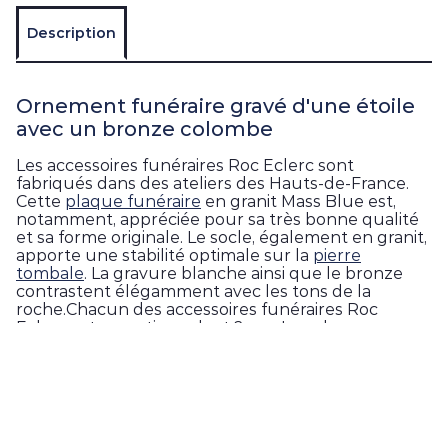
Description
Ornement funéraire gravé d'une étoile
avec un bronze colombe
Les accessoires funéraires Roc Eclerc sont
fabriqués dans des ateliers des Hauts-de-France.
Cette
plaque funéraire
en granit Mass Blue est,
notamment, appréciée pour sa très bonne qualité
et sa forme originale. Le socle, également en granit,
apporte une stabilité optimale sur la
pierre
tombale
. La gravure blanche ainsi que le bronze
contrastent élégamment avec les tons de la
roche.Chacun des accessoires funéraires Roc
Eclerc est garanti pendant 2 ans. Les plaques
mortuaires bénéficient d’une livraison par
transporteur, dans toute la France métropolitaine
(hors Corse).
Fiche technique de l'article funéraire
forme gravure étoile bronze colombe :